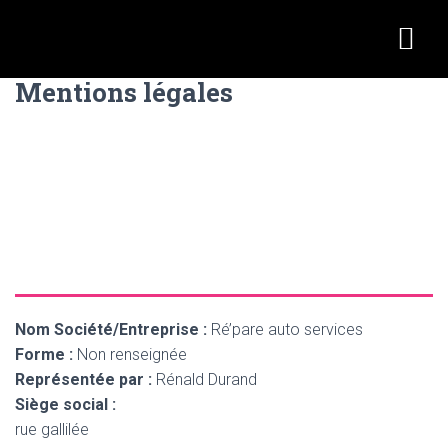
ACHAT / VENTE
QUI SOMMES-NOUS ?
Mentions légales
Nom Société/Entreprise :
Ré’pare auto services
Forme :
Non renseignée
Représentée par :
Rénald Durand
Siège social :
rue gallilée